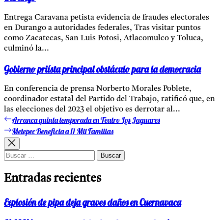
Entrega Caravana petista evidencia de fraudes electorales
en Durango a autoridades federales, Tras visitar puntos
como Zacatecas, San Luis Potosi, Atlacomulco y Toluca,
culminó la...
Gobierno priísta principal obstáculo para la democracia
En conferencia de prensa Norberto Morales Poblete,
coordinador estatal del Partido del Trabajo, ratificó que, en
las elecciones del 2023 el objetivo es derrotar al...
Arranca quinta temporada en Teatro Los Jaguares
Entrada
Navegación
anterior:
Metepec Beneficia a 11 Mil Familias
Entrada
de
siguiente:
entradas
Buscar:
Entradas recientes
Explosión de pipa deja graves daños en Cuernavaca