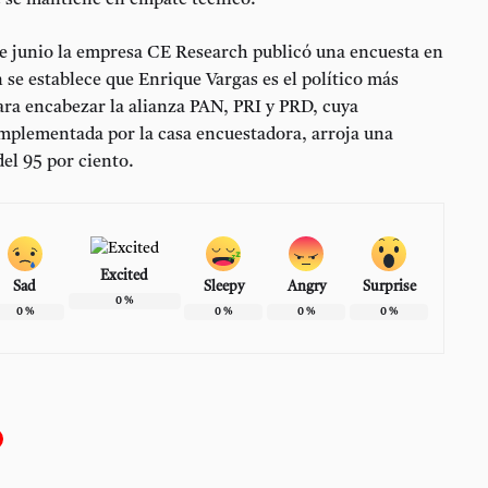
 se mantiene en empate técnico.
de junio la empresa CE Research publicó una encuesta en
 se establece que Enrique Vargas es el político más
ara encabezar la alianza PAN, PRI y PRD, cuya
mplementada por la casa encuestadora, arroja una
del 95 por ciento.
Excited
Sad
Sleepy
Angry
Surprise
0
%
0
%
0
%
0
%
0
%