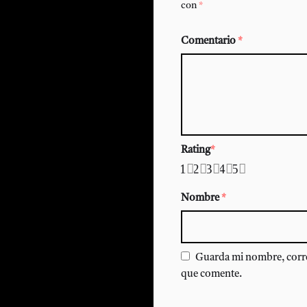
con
*
Comentario
*
Rating
*
1
2
3
4
5
Nombre
*
Guarda mi nombre, corre
que comente.