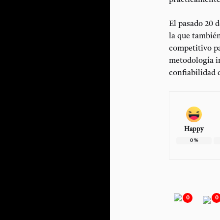
prácticamente
El pasado 20 
la que también
competitivo p
metodología i
confiabilidad 
Happy
0
%
0
0