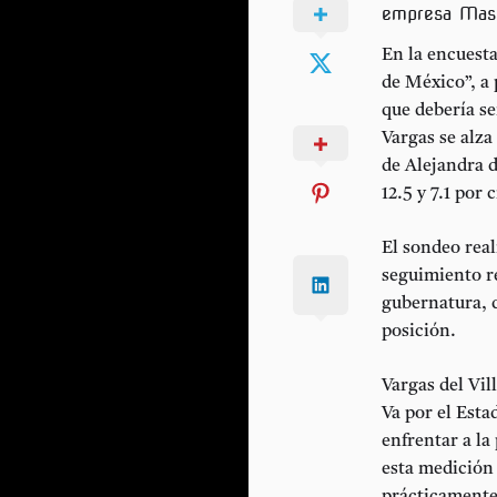
empresa Mass
En la encuesta
de México”, a 
que debería se
Vargas se alza
de Alejandra d
12.5 y 7.1 por
El sondeo real
seguimiento re
gubernatura, 
posición.
Vargas del Vil
Va por el Esta
enfrentar a la
esta medición 