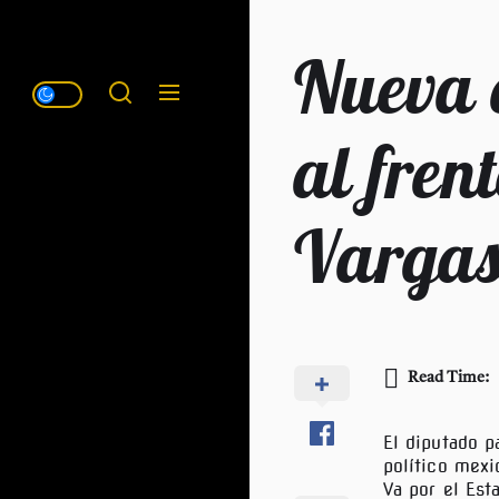
Nueva 
al fren
Vargas 
Read Time:
El diputado p
político mexi
Va por el Est