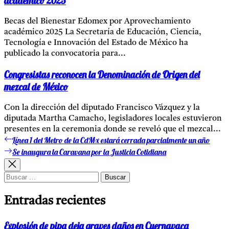
académico 2025
Becas del Bienestar Edomex por Aprovechamiento
académico 2025 La Secretaría de Educación, Ciencia,
Tecnología e Innovación del Estado de México ha
publicado la convocatoria para...
Congresistas reconocen la Denominación de Origen del
mezcal de México
Con la dirección del diputado Francisco Vázquez y la
diputada Martha Camacho, legisladores locales estuvieron
presentes en la ceremonia donde se reveló que el mezcal...
Línea 1 del Metro de la CdMx estará cerrada parcialmente un año
Entrada
Navegación
anterior:
Se inaugura la Caravana por la Justicia Cotidiana
Entrada
de
siguiente:
entradas
Buscar:
Entradas recientes
Explosión de pipa deja graves daños en Cuernavaca