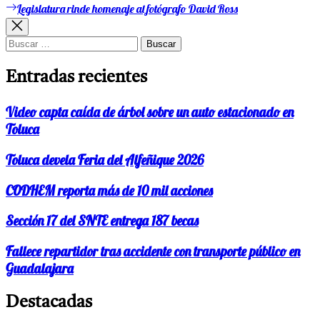
de
Legislatura rinde homenaje al fotógrafo David Ross
Entrada
entradas
siguiente:
Buscar:
Entradas recientes
Video capta caída de árbol sobre un auto estacionado en
Toluca
Toluca devela Feria del Alfeñique 2026
CODHEM reporta más de 10 mil acciones
Sección 17 del SNTE entrega 187 becas
Fallece repartidor tras accidente con transporte público en
Guadalajara
Destacadas