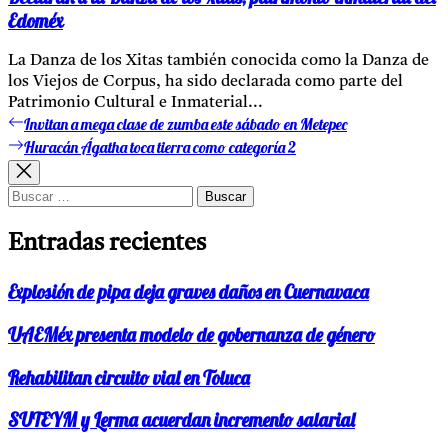
Edoméx
La Danza de los Xitas también conocida como la Danza de
los Viejos de Corpus, ha sido declarada como parte del
Patrimonio Cultural e Inmaterial...
Invitan a mega clase de zumba este sábado en Metepec
Entrada
Navegación
anterior:
Huracán Ágatha toca tierra como categoría 2
Entrada
de
siguiente:
entradas
Buscar:
Entradas recientes
Explosión de pipa deja graves daños en Cuernavaca
UAEMéx presenta modelo de gobernanza de género
Rehabilitan circuito vial en Toluca
SUTEYM y Lerma acuerdan incremento salarial