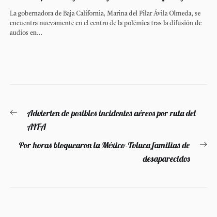
La gobernadora de Baja California, Marina del Pilar Ávila Olmeda, se
encuentra nuevamente en el centro de la polémica tras la difusión de
audios en...
Navegación
Advierten de posibles incidentes aéreos por ruta del
Entrada
de
AIFA
anterior:
entradas
Por horas bloquearon la México-Toluca familias de
En
desaparecidos
si